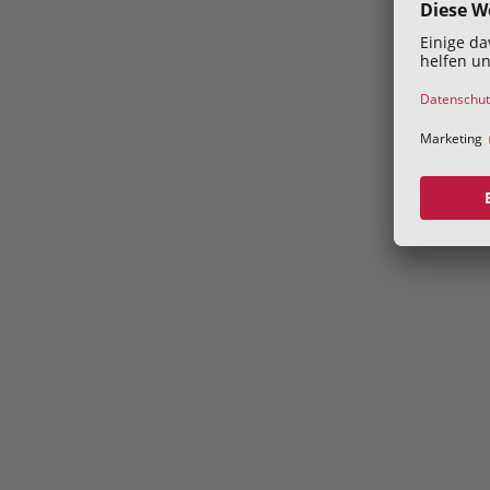
Address
Volksgartenstraße 40
4020 Linz
Kontakt
konsumentenschutz@akooe.at
+43 50 69060