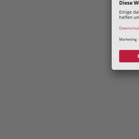
Address
Volksgartenstraße 40
4020 Linz
Kontakt
konsumentenschutz@akooe.at
+43 50 69060