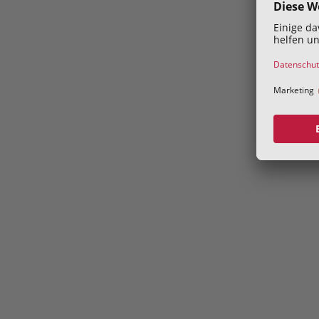
Address
Volksgartenstraße 40
4020 Linz
Kontakt
konsumentenschutz@akooe.at
+43 50 69060