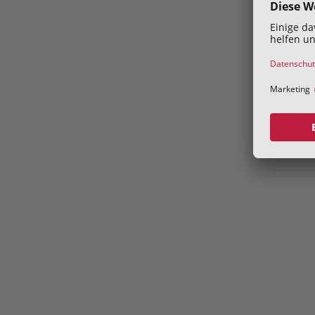
Address
Volksgartenstraße 40
4020 Linz
Kontakt
konsumentenschutz@akooe.at
+43 50 69060